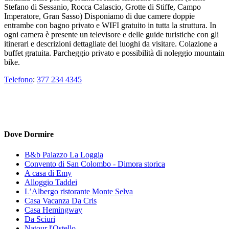
Stefano di Sessanio, Rocca Calascio, Grotte di Stiffe, Campo
Imperatore, Gran Sasso) Disponiamo di due camere doppie
entrambe con bagno privato e WIFI gratuito in tutta la struttura. In
ogni camera è presente un televisore e delle guide turistiche con gli
itinerari e descrizioni dettagliate dei luoghi da visitare. Colazione a
buffet gratuita. Parcheggio privato e possibilità di noleggio mountain
bike.
Telefono
:
377 234 4345
Dove Dormire
B&b Palazzo La Loggia
Convento di San Colombo - Dimora storica
A casa di Emy
Alloggio Taddei
L’Albergo ristorante Monte Selva
Casa Vacanza Da Cris
Casa Hemingway
Da Sciuri
Natour l'Ostello