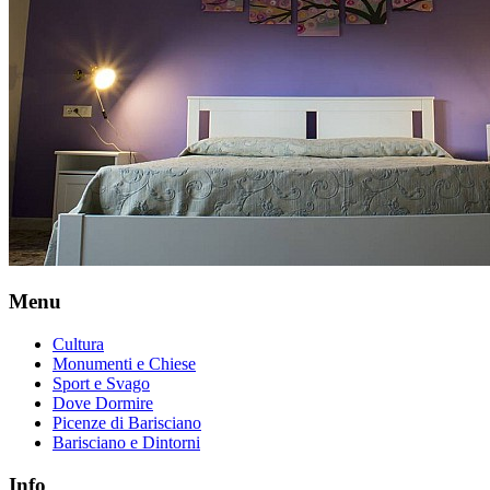
Menu
Cultura
Monumenti e Chiese
Sport e Svago
Dove Dormire
Picenze di Barisciano
Barisciano e Dintorni
Info