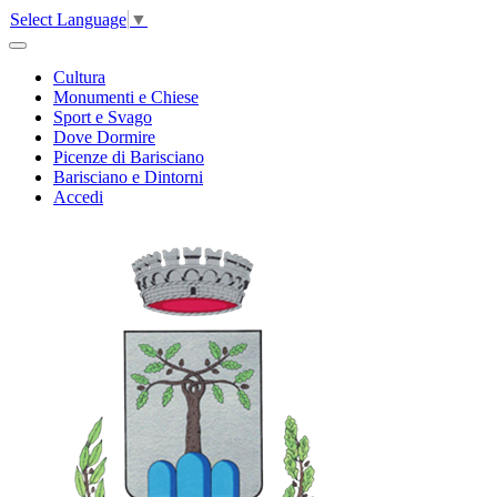
Select Language
▼
Cultura
Monumenti e Chiese
Sport e Svago
Dove Dormire
Picenze di Barisciano
Barisciano e Dintorni
Accedi