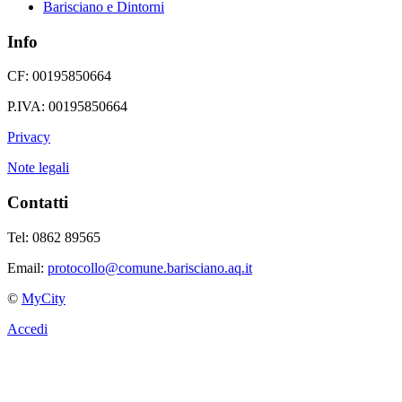
Barisciano e Dintorni
Info
CF: 00195850664
P.IVA: 00195850664
Privacy
Note legali
Contatti
Tel: 0862 89565
Email:
protocollo@comune.barisciano.aq.it
©
MyCity
Accedi