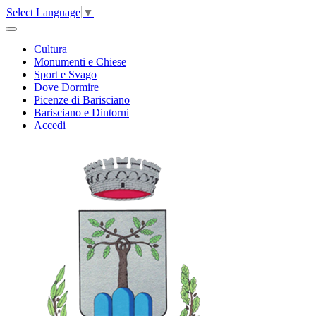
Select Language
▼
Cultura
Monumenti e Chiese
Sport e Svago
Dove Dormire
Picenze di Barisciano
Barisciano e Dintorni
Accedi