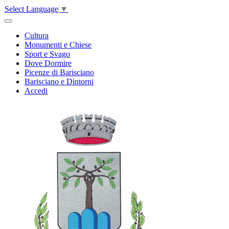
Select Language
▼
Cultura
Monumenti e Chiese
Sport e Svago
Dove Dormire
Picenze di Barisciano
Barisciano e Dintorni
Accedi