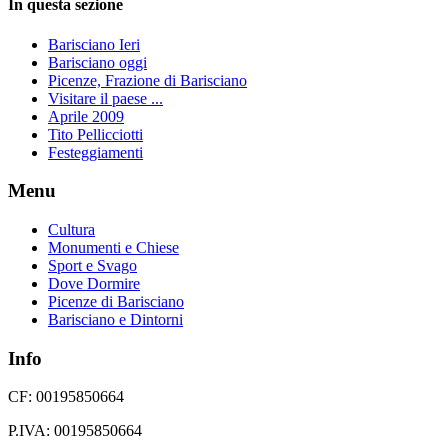
In questa sezione
Barisciano Ieri
Barisciano oggi
Picenze, Frazione di Barisciano
Visitare il paese ...
Aprile 2009
Tito Pellicciotti
Festeggiamenti
Menu
Cultura
Monumenti e Chiese
Sport e Svago
Dove Dormire
Picenze di Barisciano
Barisciano e Dintorni
Info
CF: 00195850664
P.IVA: 00195850664