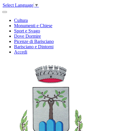
Select Language
▼
Cultura
Monumenti e Chiese
Sport e Svago
Dove Dormire
Picenze di Barisciano
Barisciano e Dintorni
Accedi