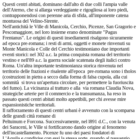
Questi centri abitati, dominano dall'alto di due colli l'ampia valle
dell'Aterno, che si allarga verdeggiante e rigogliosa ai loro piedi,
contrapponendosi con perenne aria di sfida, all'imponente catena
montuosa del Velino-Sirente.
Nell'antichità le Ville di Manicola, Cerchio, Picenze, San Gragorio e
Pescomaggiore, nel loro insieme erano denominate "Pagus
Frentanus". Le origini di questi insediamenti risalgono sicuramente
ad epoca pre-romana; i resti di armi, oggetti e monete rinvenuti su
Monte Manicola e Colle del Cerchio testimoniano due importanti
eventi storici: nel 302 a.c. la prima conquista romana del territorio
vestino e nell'89 a.c. la guerra sociale scatenata degli italici contro
Roma. Un'altra importante testimonianza storica rinvenuta nel
territorio delle frazioni e risalente all'epoca pre-romana sono i tholos
(costruzioni in pietra a secco dalla forma di falsa cupola, alla cui
sommità si trova un'apertura circolare, per permettere la fuoriuscita
del fumo). La vicinanza al tratturo e alla via romana Claudia Nova,
strategiche arterie per il commercio e la transumanza, ha reso in
passato questi centri abitati molto appetibili, per chi avesse mire
espansionistiche territoriali.
Il rafforzamento di questi centri urbani è avvenuto con la scomparsa
delle grandi città romane di
Peltuinum e Forcona. Successivamente, nel l891 d.C., con la venuta
dei Saraceni, le Ville si fortificarono dando origine al fenomeno
dell'incastellamento. Picenze fu uno dei paesi fondatori di
L'Aquila e condivise con essi la stessa sorte, quando al passaggio