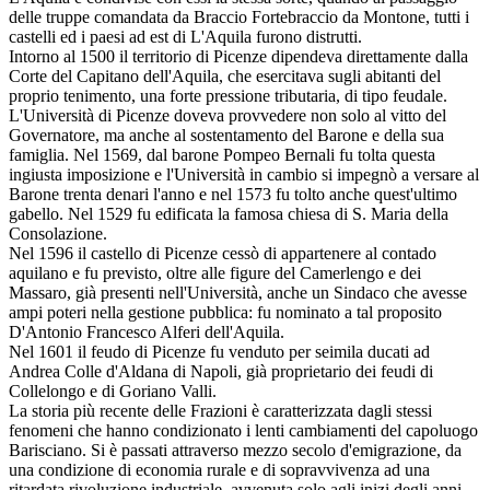
delle truppe comandata da Braccio Fortebraccio da Montone, tutti i
castelli ed i paesi ad est di L'Aquila furono distrutti.
Intorno al 1500 il territorio di Picenze dipendeva direttamente dalla
Corte del Capitano dell'Aquila, che esercitava sugli abitanti del
proprio tenimento, una forte pressione tributaria, di tipo feudale.
L'Università di Picenze doveva provvedere non solo al vitto del
Governatore, ma anche al sostentamento del Barone e della sua
famiglia. Nel 1569, dal barone Pompeo Bernali fu tolta questa
ingiusta imposizione e l'Università in cambio si impegnò a versare al
Barone trenta denari l'anno e nel 1573 fu tolto anche quest'ultimo
gabello. Nel 1529 fu edificata la famosa chiesa di S. Maria della
Consolazione.
Nel 1596 il castello di Picenze cessò di appartenere al contado
aquilano e fu previsto, oltre alle figure del Camerlengo e dei
Massaro, già presenti nell'Università, anche un Sindaco che avesse
ampi poteri nella gestione pubblica: fu nominato a tal proposito
D'Antonio Francesco Alferi dell'Aquila.
Nel 1601 il feudo di Picenze fu venduto per seimila ducati ad
Andrea Colle d'Aldana di Napoli, già proprietario dei feudi di
Collelongo e di Goriano Valli.
La storia più recente delle Frazioni è caratterizzata dagli stessi
fenomeni che hanno condizionato i lenti cambiamenti del capoluogo
Barisciano. Si è passati attraverso mezzo secolo d'emigrazione, da
una condizione di economia rurale e di sopravvivenza ad una
ritardata rivoluzione industriale, avvenuta solo agli inizi degli anni