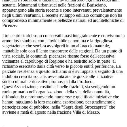
settanta. Mutamenti urbanistici nelle frazioni di Barisciano,
appartengono alla storia recente e sono intervenuti prevalentemente
negli ultimi vent'anni. Il recente sviluppo edilizio comunque non ha
compromesso minimamente le bellezze naturali ed architettoniche di
Picenze.
I tre centri storici sono conservati quasi integralmente e convivono in
armoniosa simbiosi con l'invidiabile panorama e la rigogliosa
vegetazione, che sembra avvolgerli in un abbraccio naturale,
mutabile solo con il lento trascorrere delle stagioni. Da un punto di
vista sociale, la comunità picenzese risente forse dell'eccessiva
vicinanza al capoluogo di Regione e ha resistito solo in parte al
richiamo esercitato dalla città verso le piccole entità periferiche. La
parziale resistenza a questo richiamo si è sviluppata a seguito di una
indubbia crescita sociale, avvenuta anche grazie alle iniziative
socio-culturali e ricreative promosse dalla Pro-loco.
Quest'Associazione, costituitasi nelle frazioni, sta svolgendo un
ruolo primario nell'organizzazione della vita della comunità,
diffondendo e promuovendo numerose e qualificate iniziative che
hanno raggiunto la loro massima espressione, per gradimento e
partecipazione di pubblico, nella "Sagra degli Strozzapreti" che
avviene a metà di agosto nella frazione Villa di Mezzo.