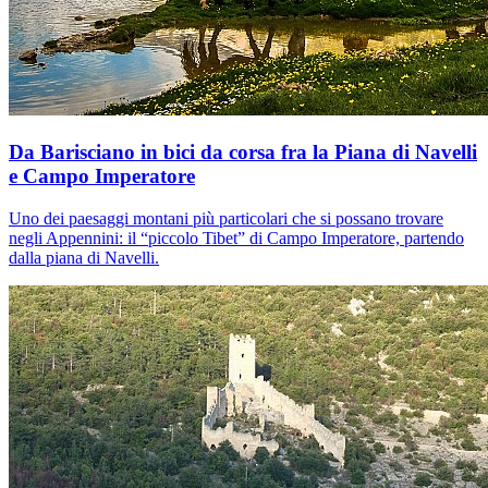
Da Barisciano in bici da corsa fra la Piana di Navelli
e Campo Imperatore
Uno dei paesaggi montani più particolari che si possano trovare
negli Appennini: il “piccolo Tibet” di Campo Imperatore, partendo
dalla piana di Navelli.