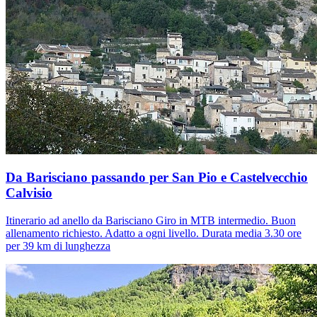
Da Barisciano passando per San Pio e Castelvecchio
Calvisio
Itinerario ad anello da Barisciano Giro in MTB intermedio. Buon
allenamento richiesto. Adatto a ogni livello. Durata media 3.30 ore
per 39 km di lunghezza