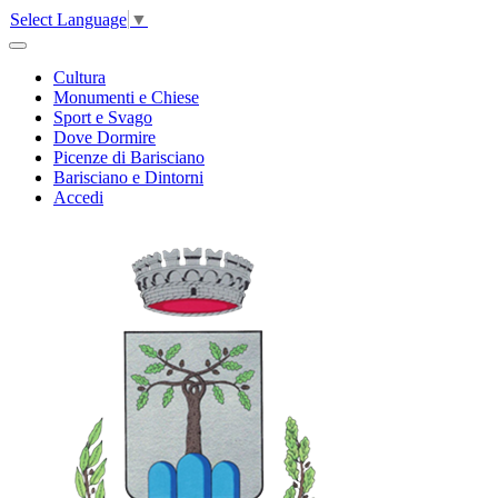
Select Language
▼
Cultura
Monumenti e Chiese
Sport e Svago
Dove Dormire
Picenze di Barisciano
Barisciano e Dintorni
Accedi